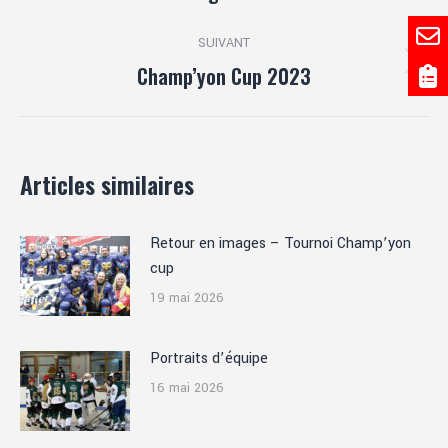
précédent
:
SUIVANT
Champ’yon Cup 2023
Article
suivant
:
Articles similaires
Retour en images – Tournoi Champ’yon
cup
19 mai 2026
Portraits d’équipe
16 mai 2026