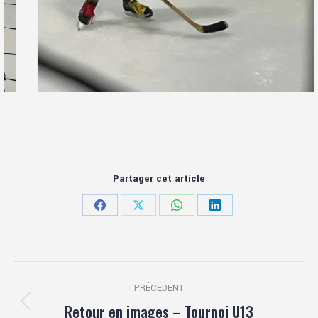
Partager cet article
Partager
Partager
Partager
Partager
sur
sur
sur
sur
Facebook
X
WhatsApp
LinkedIn
Navigation
PRÉCÉDENT
article
Retour en images – Tournoi U13
Article