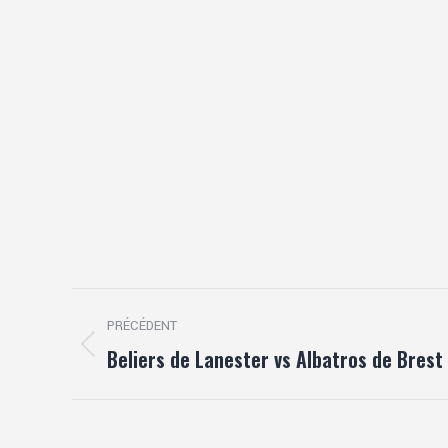
Navigation
PRÉCÉDENT
article
Beliers de Lanester vs Albatros de Brest
Article
précédent
: