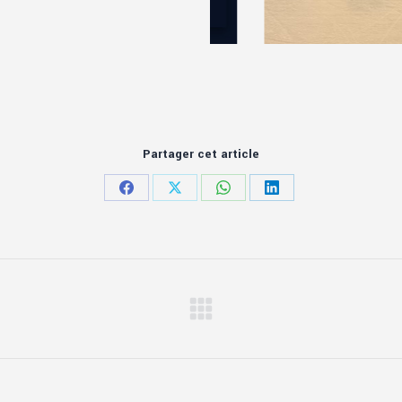
Partager cet article
Partager
Partager
Partager
Partager
sur
sur
sur
sur
Facebook
X
WhatsApp
LinkedIn
Article
suivant
: