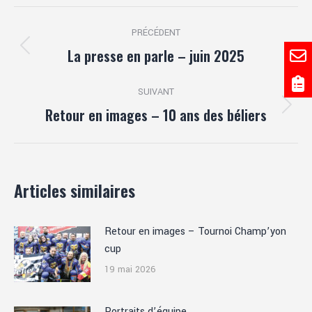
Facebook
X
WhatsApp
LinkedIn
Navigation
PRÉCÉDENT
article
La presse en parle – juin 2025
Article
précédent
:
SUIVANT
Retour en images – 10 ans des béliers
Article
suivant
:
Articles similaires
Retour en images – Tournoi Champ’yon
cup
19 mai 2026
Portraits d’équipe