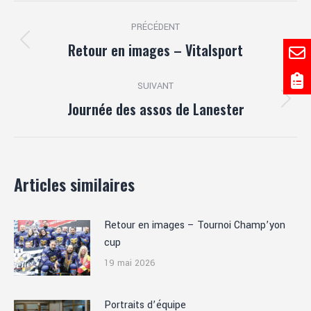
Navigation
PRÉCÉDENT
article
Retour en images – Vitalsport
Article
précédent
:
SUIVANT
Journée des assos de Lanester
Article
suivant
:
Articles similaires
Retour en images – Tournoi Champ’yon
cup
19 mai 2026
Portraits d’équipe