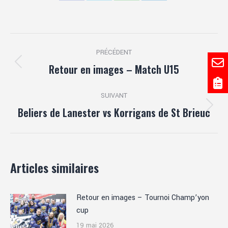
sur
sur
sur
sur
Facebook
X
WhatsApp
LinkedIn
Navigation
PRÉCÉDENT
article
Retour en images – Match U15
Article
précédent
:
SUIVANT
Beliers de Lanester vs Korrigans de St Brieuc
Article
suivant
:
Articles similaires
Retour en images – Tournoi Champ’yon
cup
19 mai 2026