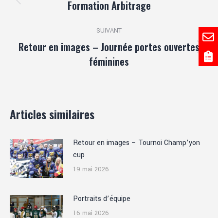
article
Formation Arbitrage
Article
précédent
:
SUIVANT
Retour en images – Journée portes ouvertes
Article
féminines
suivant
:
Articles similaires
Retour en images – Tournoi Champ’yon
cup
19 mai 2026
Portraits d’équipe
16 mai 2026