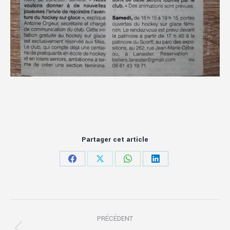
Partager cet article
Partager
Partager
Partager
Partager
sur
sur
sur
sur
Facebook
X
WhatsApp
LinkedIn
Navigation
PRÉCÉDENT