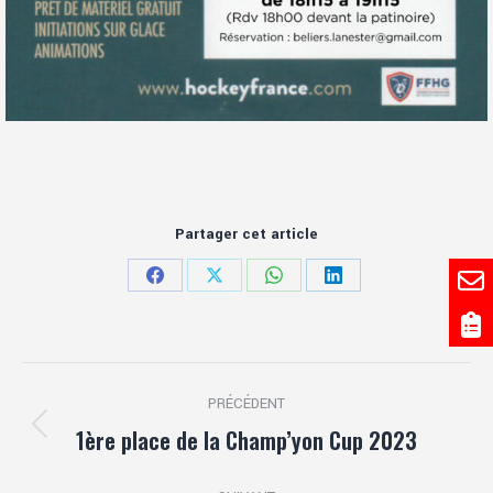
Partager cet article
Partager
Partager
Partager
Partager
sur
sur
sur
sur
Facebook
X
WhatsApp
LinkedIn
Navigation
PRÉCÉDENT
article
1ère place de la Champ’yon Cup 2023
Article
précédent
: