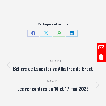
Partager cet article
Partager
Partager
Partager
Partager
sur
sur
sur
sur
Facebook
X
WhatsApp
LinkedIn
Navigation
PRÉCÉDENT
article
Béliers de Lanester vs Albatros de Brest
Article
précédent
:
SUIVANT
Les rencontres du 16 et 17 mai 2026
Article
suivant
: