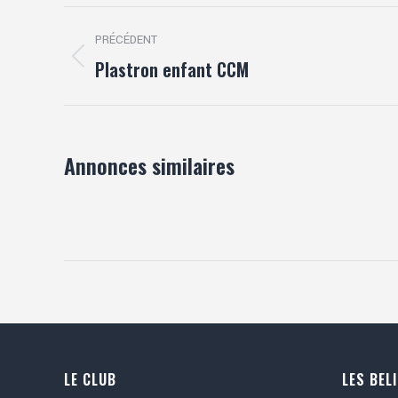
Navigation
PRÉCÉDENT
de
Plastron enfant CCM
Onglet
précédent
commentaire
Annonces similaires
LE CLUB
LES BEL