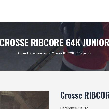
CROSSE RIBCORE 64K JUNIO
Vous êtes ici :
Accueil
Annonces
Crosse RIBCORE 64K junior
Crosse RIBCOR
Référence : B132